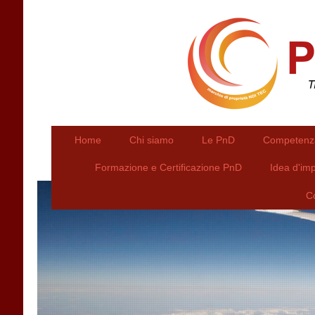
Home
Chi siamo
Le PnD
Competenza 
Formazione e Certificazione PnD
Idea d'im
C