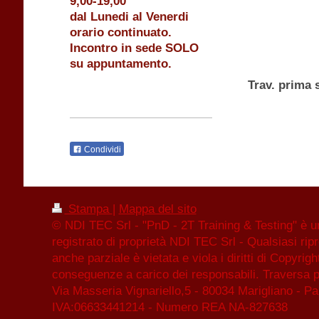
9,00-19,00
dal Lunedi al Venerdi
orario continuato.
Incontro in sede SOLO
su appuntamento.
Trav. prima 
Condividi
Stampa
|
Mappa del sito
© NDI TEC Srl - "PnD - 2T Training & Testing" è 
registrato di proprietà NDI TEC Srl - Qualsiasi rip
anche parziale è vietata e viola i diritti di Copyrigh
conseguenze a carico dei responsabili. Traversa p
Via Masseria Vignariello,5 - 80034 Marigliano - Par
IVA:06633441214 - Numero REA NA-827638