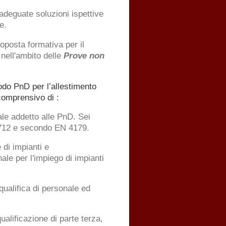
 adeguate soluzioni ispettive
e.
oposta formativa per il
nell'ambito delle
Prove non
do PnD per l’allestimento
comprensivo di :
le addetto alle PnD. Sei
9712 e secondo EN 4179.
di impianti e
le per l'impiego di impianti
qualifica di personale ed
ualificazione di parte terza,