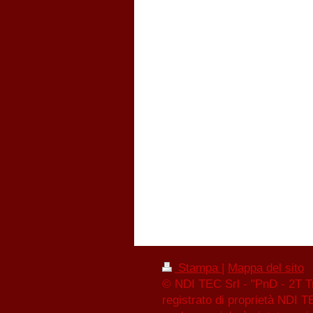
Stampa
|
Mappa del sito
© NDI TEC Srl - "PnD - 2T Tr
registrato di proprietà NDI T