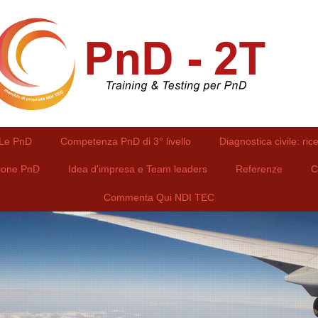
Le PnD
Competenza PnD di 3° livello
Diagnostica civile: ric
zione PnD
Idea d'impresa e Team leaders
Referenze
C
Commenta Qui NDI TEC