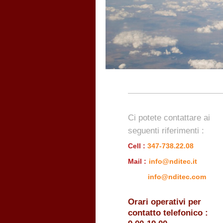
Ci potete contattare ai
seguenti riferimenti :
Cell :
347-738.22.08
Mail
:
info@nditec.it
info@nditec.com
Orari operativi per
contatto telefonico :