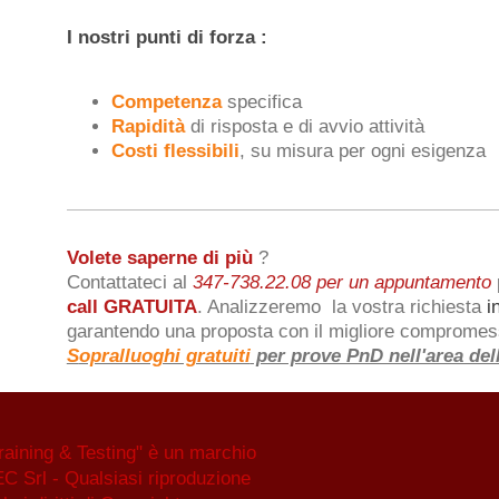
I nostri punti di forza :
Competenza
specifica
Rapidità
di risposta e di avvio attività
Costi flessibili
, su misura per ogni esigenza
Volete sa
perne di più
?
Contattateci al
347-738.22.08 per un appuntamento
call GRATUITA
. Analizzeremo
la vostra richiesta
i
garantendo una proposta con il migliore com
S
opralluoghi gratuiti
per prove PnD nell'area dell
aining & Testing" è un marchio
EC Srl - Qualsiasi riproduzione