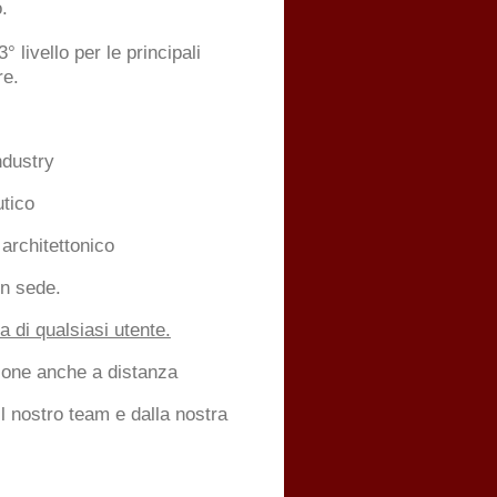
.
3° livello per le principali
re.
ndustry
utico
 architettonico
in sede.
di qualsiasi utente.
zione anche a distanza
il nostro team e dalla nostra